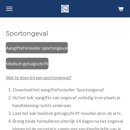
Ga
direct
naar
de
Sportongeval
hoofdinhoud
Aangifteformulier sportongeval
Medisch getuigschrift
Wat te doen bij een sportongeval?
Download het aangifteformulier 'Sportongeval'.
Vul het luik 'aangifte van ongeval' volledig in en plaats je
handtekening rechts onderaan.
Laat het luik 'medisch getuigschrift' invullen door de arts.
Breng beide formulieren uiterlijk 14 dagen na het ongeval
binnen bij de secretaris samen met een kleefbriefje van je