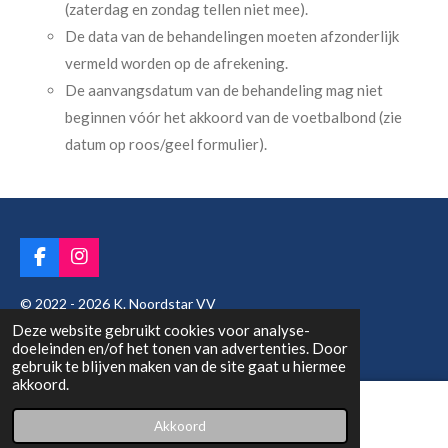
(zaterdag en zondag tellen niet mee).
De data van de behandelingen moeten afzonderlijk
vermeld worden op de afrekening.
De aanvangsdatum van de behandeling mag niet
beginnen vóór het akkoord van de voetbalbond (zie
datum op roos/geel formulier).
F
I
a
n
c
s
© 2022 - 2026 K. Noordstar VV
e
t
Deze website gebruikt cookies voor analyse-
Powered by
JouwWeb
b
a
doeleinden en/of het tonen van advertenties. Door
o
g
gebruik te blijven maken van de site gaat u hiermee
o
r
akkoord.
k
a
m
Akkoord